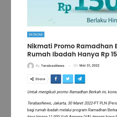
EKONOMI
Nikmati Promo Ramadhan B
Rumah Ibadah Hanya Rp 15
On
Mar 31, 2022
By
TerabasNews
Share
Untuk mengikuti promo Ramadhan Berkah ini, kon
TerabasNews, Jakarta, 30 Maret 2022
-PT PLN (Pers
bagi rumah ibadah melalui program Ramadhan Berk
daya hingga 11.000 Volt Ampere (VA) dengan biaya R