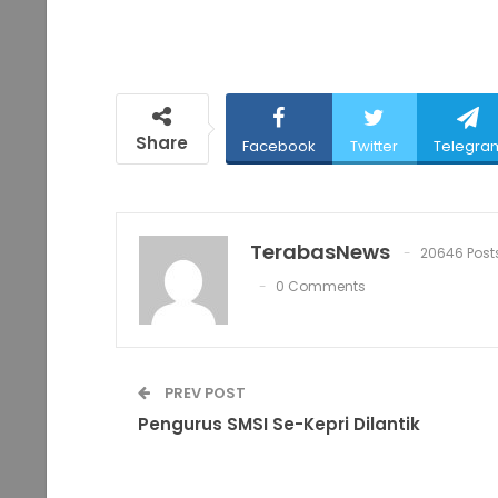
Share
Facebook
Twitter
Telegra
TerabasNews
20646 Post
0 Comments
PREV POST
Pengurus SMSI Se-Kepri Dilantik