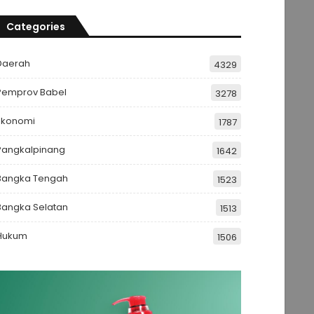
Categories
Daerah
4329
Pemprov Babel
3278
Ekonomi
1787
Pangkalpinang
1642
Bangka Tengah
1523
Bangka Selatan
1513
Hukum
1506