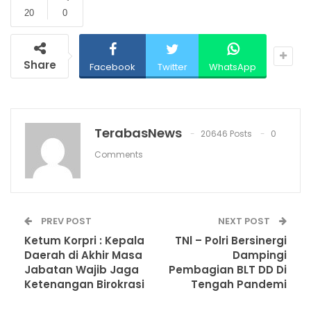
20
0
Share
Facebook
Twitter
WhatsApp
TerabasNews
20646 Posts
0
Comments
PREV POST
NEXT POST
Ketum Korpri : Kepala
TNl – Polri Bersinergi
Daerah di Akhir Masa
Dampingi
Jabatan Wajib Jaga
Pembagian BLT DD Di
Ketenangan Birokrasi
Tengah Pandemi