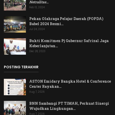
Netralitas
…
Feb 13, 2024
Pekan Olahraga Pelajar Daerah (POPDA)
Babel 2024 Resmi…
Jul 24, 2024
Bukti Komitmen Pj Gubernur Safrizal Jaga
Keberlanjutan…
Dec 28, 2023
POSTING TERAKHIR
ASTON Emidary Bangka Hotel & Conference
Center Rayakan…
Aug 7, 2026
BNN Sambangi PT TIMAH, Perkuat Sinergi
Wujudkan Lingkungan…
Aug 7, 2026