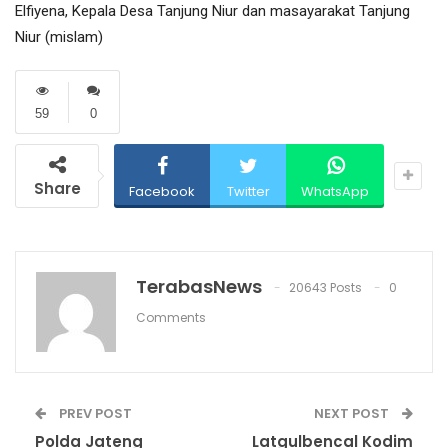
Elfiyena, Kepala Desa Tanjung Niur dan masayarakat Tanjung
Niur (mislam)
59
0
Share
Facebook
Twitter
WhatsApp
TerabasNews
20643 Posts
0
Comments
PREV POST
NEXT POST
Polda Jateng
Latgulbencal Kodim