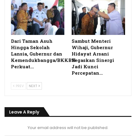
Dari Taman Asuh
Sambut Menteri
Hingga Sekolah
Wihaji, Gubernur
Lansia, Gubernur dan
Hidayat Arsani
Kemendukbangga/BKKBN
Tegaskan Sinergi
Perkuat…
Jadi Kunci
Percepatan…
PREV
NEXT
Leave A Reply
Your email address will not be published.