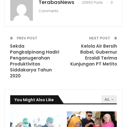
TerabasNews
20650 Posts
0
Comments
PREV POST
NEXT POST
Sekda
Kelola Air Bersih
Pangkalpinang Hadiri
Babel, Gubernur
Penganugerahan
Erzaldi Terima
Produktivitas
Kunjungan PT Metito
Siddakarya Tahun
2020
You Might Also Like
ALL