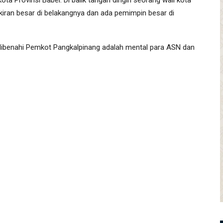
ta Provinsi Babel. Di balik tangan dingin seorang wali kota
ikiran besar di belakangnya dan ada pemimpin besar di
 dibenahi Pemkot Pangkalpinang adalah mental para ASN dan