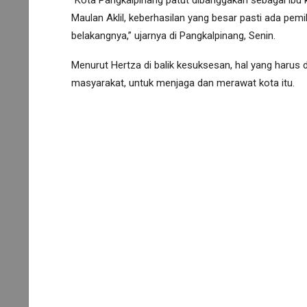
“Kota Pangkalpinang patut dibanggakan sebagai ibu ko
Maulan Aklil, keberhasilan yang besar pasti ada pem
belakangnya,” ujarnya di Pangkalpinang, Senin.
Menurut Hertza di balik kesuksesan, hal yang harus
masyarakat, untuk menjaga dan merawat kota itu.