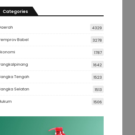
Categories
Daerah
4329
Pemprov Babel
3278
Ekonomi
1787
Pangkalpinang
1642
Bangka Tengah
1523
Bangka Selatan
1513
Hukum
1506