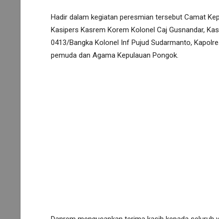
Hadir dalam kegiatan peresmian tersebut Camat Kep P
Kasipers Kasrem Korem Kolonel Caj Gusnandar, Kas
0413/Bangka Kolonel Inf Pujud Sudarmanto, Kapolr
pemuda dan Agama Kepulauan Pongok.
Danrem mengucapkan terima kasih kepada seluruh ya