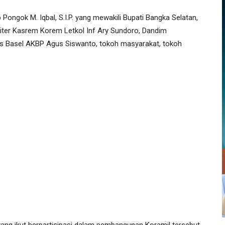
ongok M. Iqbal, S.I.P. yang mewakili Bupati Bangka Selatan,
iter Kasrem Korem Letkol Inf Ary Sundoro, Dandim
es Basel AKBP Agus Siswanto, tokoh masyarakat, tokoh
ng ikut berpartisipasi dalam pembangunan Koramil tersebut,