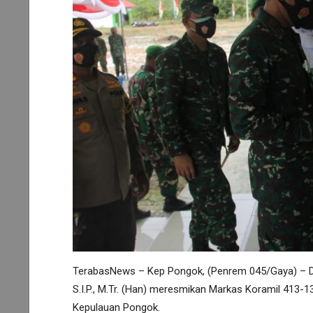
TerabasNews – Kep Pongok, (Penrem 045/Gaya) – D
S.I.P., M.Tr. (Han) meresmikan Markas Koramil 413
Kepulauan Pongok.