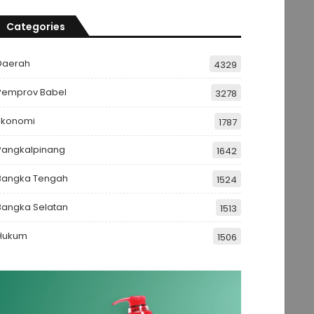
Categories
Daerah
4329
Pemprov Babel
3278
Ekonomi
1787
Pangkalpinang
1642
Bangka Tengah
1524
Bangka Selatan
1513
Hukum
1506