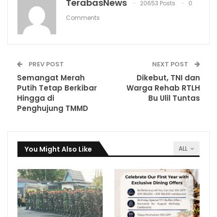
TerabasNews
20653 Posts
0
Comments
PREV POST
NEXT POST
Semangat Merah
Dikebut, TNI dan
Putih Tetap Berkibar
Warga Rehab RTLH
Hingga di
Bu Ulil Tuntas
Penghujung TMMD
You Might Also Like
ALL