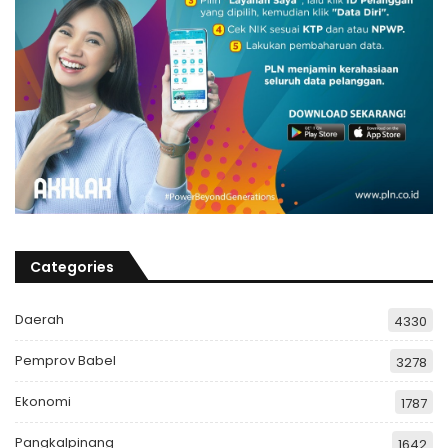
Categories
Daerah
4330
Pemprov Babel
3278
Ekonomi
1787
Pangkalpinang
1642