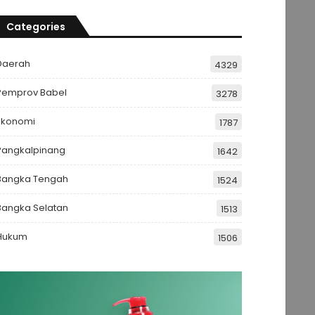
Categories
Daerah
4329
Pemprov Babel
3278
Ekonomi
1787
Pangkalpinang
1642
Bangka Tengah
1524
Bangka Selatan
1513
Hukum
1506