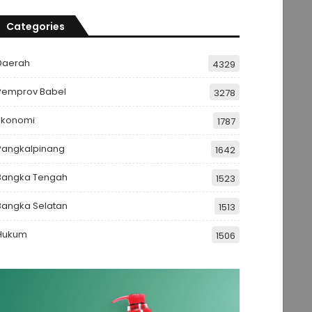
Categories
Daerah
4329
Pemprov Babel
3278
Ekonomi
1787
Pangkalpinang
1642
Bangka Tengah
1523
Bangka Selatan
1513
Hukum
1506