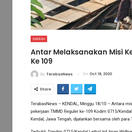
DAERAH
Antar Melaksanakan Misi 
Ke 109
On
Oct 18, 2020
By
TerabasNews
Share
TerabasNews – KENDAL, Minggu 18/10 – Antara misi
pekerjaan TMMD Reguler ke-109 Kodim 0715/Kendal
Kendal, Jawa Tengah, dijalankan bersama oleh para
Terbukti, Dandim 0715/Kendal Letkol Inf Iman Widhi