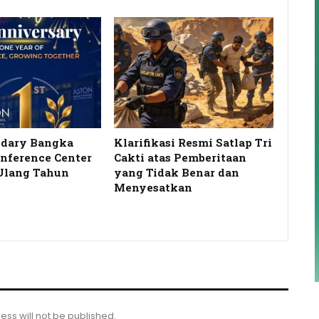
idary Bangka
Klarifikasi Resmi Satlap Tri
onference Center
Cakti atas Pemberitaan
Ulang Tahun
yang Tidak Benar dan
…
Menyesatkan
ess will not be published.