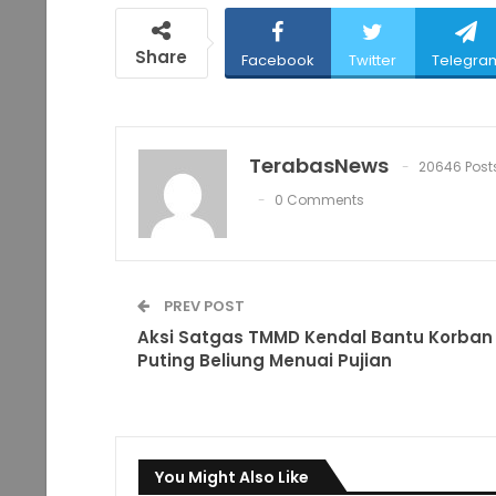
Share
Facebook
Twitter
Telegra
TerabasNews
20646 Post
0 Comments
PREV POST
Aksi Satgas TMMD Kendal Bantu Korban
Puting Beliung Menuai Pujian
You Might Also Like