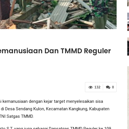
Kemanusiaan Dan TMMD Reguler
132
0
 kemanusiaan dengan kejar target menyelesaikan sisa
 di Desa Sendang Kulon, Kecamatan Kangkung, Kabupaten
 TNI Satgas TMMD.
arto S.T, yang juga sebagai Dansatgas TMMD Reguler ke 109