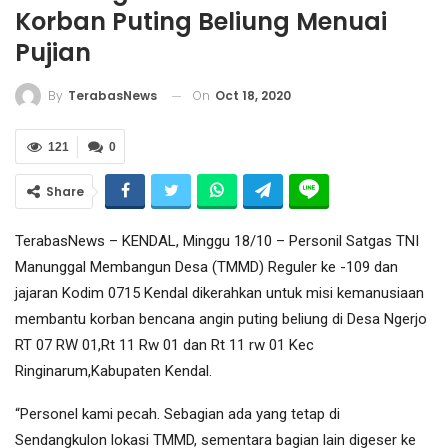
Korban Puting Beliung Menuai
Pujian
On
Oct 18, 2020
By
TerabasNews
121
0
Share
TerabasNews – KENDAL, Minggu 18/10 – Personil Satgas TNI
Manunggal Membangun Desa (TMMD) Reguler ke -109 dan
jajaran Kodim 0715 Kendal dikerahkan untuk misi kemanusiaan
membantu korban bencana angin puting beliung di Desa Ngerjo
RT 07 RW 01,Rt 11 Rw 01 dan Rt 11 rw 01 Kec
Ringinarum,Kabupaten Kendal.
“Personel kami pecah. Sebagian ada yang tetap di
Sendangkulon lokasi TMMD, sementara bagian lain digeser ke