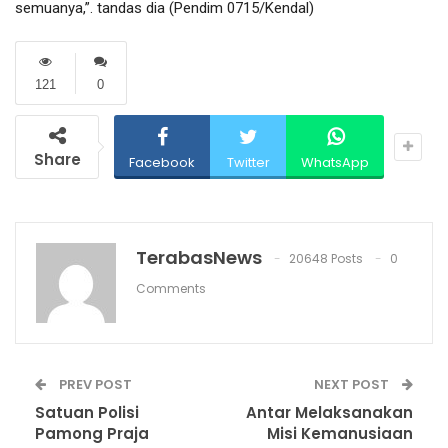
semuanya,”. tandas dia (Pendim 0715/Kendal)
121
0
Share
Facebook
Twitter
WhatsApp
TerabasNews
20648 Posts
0
Comments
PREV POST
NEXT POST
Satuan Polisi
Antar Melaksanakan
Pamong Praja
Misi Kemanusiaan