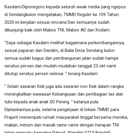
Kasdam/Diponegoro kepada seluruh awak media yang ngepos
di Sendangkulon mengatakan, TMMD Reguler ke 109 Tahun
2020 ini berjalan sesuai rencana Dan semuanya sudah
dikunjungi baik oleh Mabes TNI, Mabes AD dan Kodam.
“Saya sebagai Kasdam melihat bagaimana perkembangannya,
sesuai paparan dari Dandim, di Balai Desa Sendang kulon
semua sudah bagus dan pembangunan jalan sudah hampir
seratus persen dan mudah-mudahan tanggal 23 okt nanti
ditutup seratus persen selesai. ” terang Kasdam
” Selain sasaran fisik juga ada sasaran non fisik dalam rangka
meningkatkan wawasan Kebangsaan dan pembagian tas alat
tulis kepada anak anak SD Pening. ” katanya pula.
Dijelaskannya pula, selama pengerjaan di lokasi TMMD para
Prajurit menempati rumah masyarakat tinggal bersama mereka,
makan, minum dan masak rame-rame dengan harapan TNI
tetap menyatu bersama Rakyat. (Pendim 0715/Kendal)