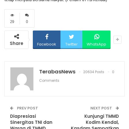
29
0
Share
Facebook
Twitter
WhatsApp
TerabasNews
20634 Posts
0
Comments
PREV POST
NEXT POST
Diapresiasi
Kunjungi TMMD
Sinergitas TNI dan
Kodim Kendal,
Warga di TMMD
Kasdam Sempatkan