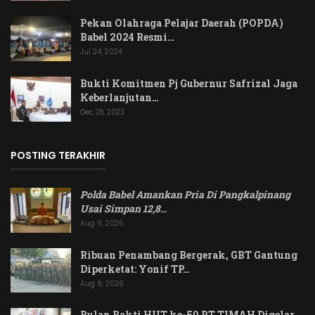
Pekan Olahraga Pelajar Daerah (POPDA)
Babel 2024 Resmi…
Jul 24, 2024
Bukti Komitmen Pj Gubernur Safrizal Jaga
Keberlanjutan…
Dec 28, 2023
POSTING TERAKHIR
Polda Babel Amankan Pria Di Pangkalpinang
Usai Simpan 12,8
…
Aug 9, 2026
Ribuan Penambang Bergerak, GBT Gantung
Diperketat: Yonif TP…
Aug 9, 2026
Bulan Bakti HUT ke-50 PT TIMAH Digelar