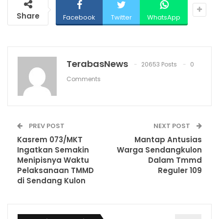
Share
Facebook
Twitter
WhatsApp
TerabasNews
20653 Posts
0
Comments
PREV POST
NEXT POST
Kasrem 073/MKT
Mantap Antusias
Ingatkan Semakin
Warga Sendangkulon
Menipisnya Waktu
Dalam Tmmd
Pelaksanaan TMMD
Reguler 109
di Sendang Kulon