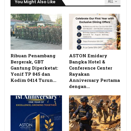
You Might Also Like
ALL
Ribuan Penambang
ASTON Emidary
Bergerak, GBT
Bangka Hotel &
Gantung Diperketat:
Conference Center
Yonif TP 845 dan
Rayakan
Kodim 0414 Turun…
Anniversary Pertama
dengan…