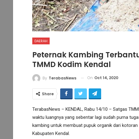
DAERAH
Peternak Kambing Terbant
TMMD Kodim Kendal
On
Oct 14, 2020
By
TerabasNews
Share
TerabasNews – KENDAL, Rabu 14/10 – Satgas TMMD 
waktu luangnya yang sebentar lagi sudah purna tug
kambing untuk membuat pupuk organik dari kotora
Kabupaten Kendal.