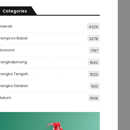
Categories
Daerah
4329
Pemprov Babel
3278
Ekonomi
1787
Pangkalpinang
1642
Bangka Tengah
1523
Bangka Selatan
1513
Hukum
1506