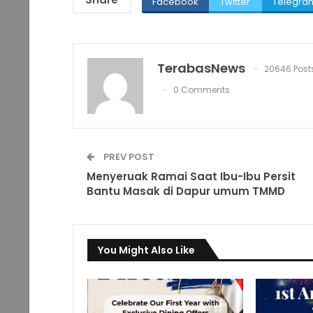
Facebook
Twitter
Telegra
TerabasNews
20646 Post
0 Comments
PREV POST
Menyeruak Ramai Saat Ibu-Ibu Persit
Bantu Masak di Dapur umum TMMD
You Might Also Like