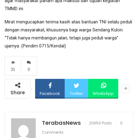
agar masyarakat paham apa maksud dan tujuan kegiatan
TMMD ini
Mirat mengucapkan terima kasih atas bantuan TNI selalu peduli
dengan masyarakat, khususnya bagi warga Sendang Kulon.
‘’Tidak hanya membangun jalan, tetapi juga peduli warga’’
ujarnya. (Pendim 0715/Kendal)
31
0
Share
Facebook
Twitter
WhatsApp
TerabasNews
20650 Posts
0
Comments