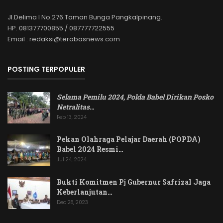
Jl.Delima I No.276.Taman Bunga Pangkalpinang.
HP. 081377700855 / 087777722555
Email : redaksi@terabasnews.com
POSTING TERPOPULER
Selama Pemilu 2024, Polda Babel Dirikan Posko
Netralitas
…
Feb 13, 2024
Pekan Olahraga Pelajar Daerah (POPDA)
Babel 2024 Resmi…
Jul 24, 2024
Bukti Komitmen Pj Gubernur Safrizal Jaga
Keberlanjutan…
Dec 28, 2023