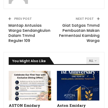
PREV POST
NEXT POST
Mantap Antusias
Giat Satgas Tmmd
Warga Sendangkulon
Pembuatan Makan
Dalam Tmmd
Fermentasi Kambing
Reguler 109
Warga
You Might Also Like
ALL
ASTON Emidary
Aston Emidary