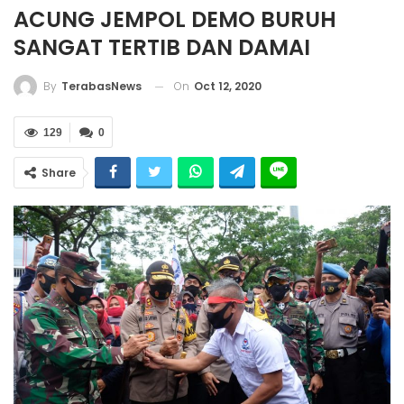
ACUNG JEMPOL DEMO BURUH
SANGAT TERTIB DAN DAMAI
On
Oct 12, 2020
By
TerabasNews
129
0
Share