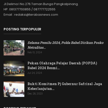
Jl.Delima I No.276.Taman Bunga Pangkalpinang.
HP. 081377700855 / 087777722555
Email : redaksi@terabasnews.com
POSTING TERPOPULER
Selama Pemilu 2024, Polda Babel Dirikan Posko
Netralitas
…
Feb 13, 2024
Pekan Olahraga Pelajar Daerah (POPDA)
Babel 2024 Resmi…
Jul 24, 2024
Bukti Komitmen Pj Gubernur Safrizal Jaga
Keberlanjutan…
Dec 28, 2023