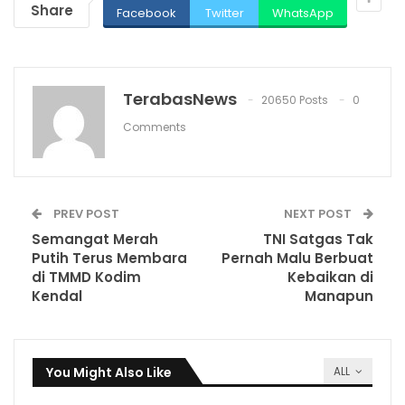
Share
Facebook
Twitter
WhatsApp
TerabasNews
20650 Posts
0
Comments
PREV POST
NEXT POST
Semangat Merah
TNI Satgas Tak
Putih Terus Membara
Pernah Malu Berbuat
di TMMD Kodim
Kebaikan di
Kendal
Manapun
You Might Also Like
ALL