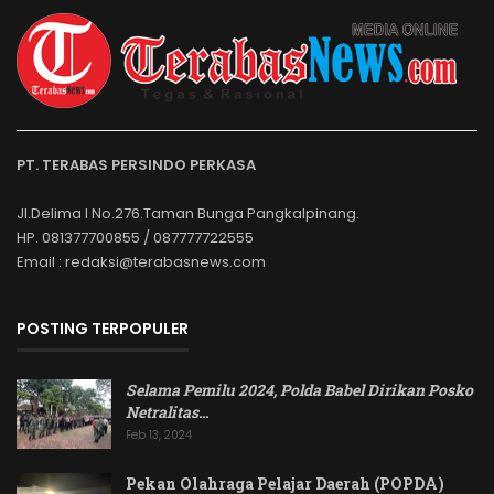
PT. TERABAS PERSINDO PERKASA
Jl.Delima I No.276.Taman Bunga Pangkalpinang.
HP. 081377700855 / 087777722555
Email : redaksi@terabasnews.com
POSTING TERPOPULER
Selama Pemilu 2024, Polda Babel Dirikan Posko
Netralitas
…
Feb 13, 2024
Pekan Olahraga Pelajar Daerah (POPDA)