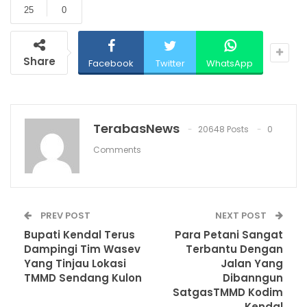
25
0
Share
Facebook
Twitter
WhatsApp
TerabasNews
20648 Posts
0
Comments
PREV POST
NEXT POST
Bupati Kendal Terus
Para Petani Sangat
Dampingi Tim Wasev
Terbantu Dengan
Yang Tinjau Lokasi
Jalan Yang
TMMD Sendang Kulon
Dibanngun
SatgasTMMD Kodim
Kendal