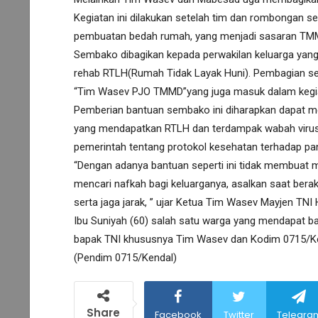
Kegiatan ini dilakukan setelah tim dan rombongan 
pembuatan bedah rumah, yang menjadi sasaran TM
Sembako dibagikan kepada perwakilan keluarga ya
rehab RTLH(Rumah Tidak Layak Huni). Pembagian s
“Tim Wasev PJO TMMD”yang juga masuk dalam kegia
Pemberian bantuan sembako ini diharapkan dapat m
yang mendapatkan RTLH dan terdampak wabah virus 
pemerintah tentang protokol kesehatan terhadap pa
“Dengan adanya bantuan seperti ini tidak membuat m
mencari nafkah bagi keluarganya, asalkan saat berak
serta jaga jarak, ” ujar Ketua Tim Wasev Mayjen T
Ibu Suniyah (60) salah satu warga yang mendapat b
bapak TNI khususnya Tim Wasev dan Kodim 0715/Ke
(Pendim 0715/Kendal)
Share
Facebook
Twitter
Telegra