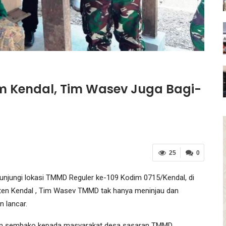
m Kendal, Tim Wasev Juga Bagi-
25
0
jungi lokasi TMMD Reguler ke-109 Kodim 0715/Kendal, di
en Kendal , Tim Wasev TMMD tak hanya meninjau dan
 lancar.
n sembako kepada masyarakat desa sasaran TMMD.