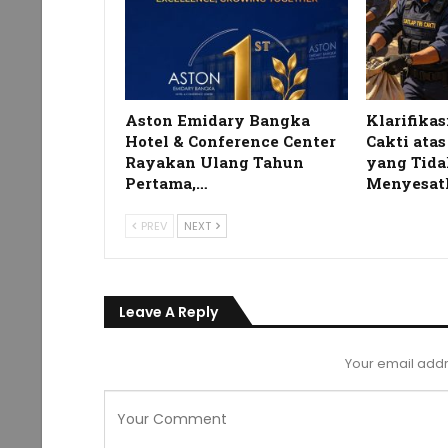
Aston Emidary Bangka
Klarifikas
Hotel & Conference Center
Cakti ata
Rayakan Ulang Tahun
yang Tida
Pertama,…
Menyesat
PREV
NEXT
Leave A Reply
Your email addr