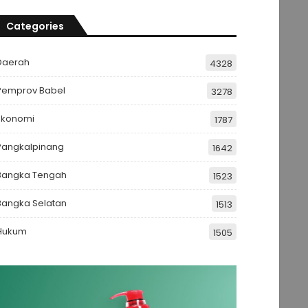
Categories
Daerah
4328
Pemprov Babel
3278
Ekonomi
1787
Pangkalpinang
1642
Bangka Tengah
1523
Bangka Selatan
1513
Hukum
1505