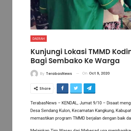
DAERAH
Kunjungi Lokasi TMMD Kodi
Bagi Sembako Ke Warga
On
Oct 9, 2020
By
TerabasNews
Share
TerabasNews – KENDAL, Jumat 9/10 – Disaat mengun
Desa Sendang Kulon, Kecamatan Kangkung, Kabupat
memastikan program TMMD berjalan dengan baik dan
Melainkan Tim Wasev dari Mabesad uga membagika