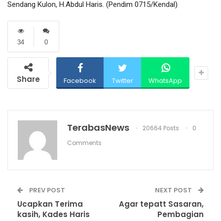
Sendang Kulon, H.Abdul Haris. (Pendim 0715/Kendal)
34
0
Share
Facebook
Twitter
WhatsApp
TerabasNews
20664 Posts
0
Comments
PREV POST
NEXT POST
Ucapkan Terima
Agar tepatt Sasaran,
kasih, Kades Haris
Pembagian