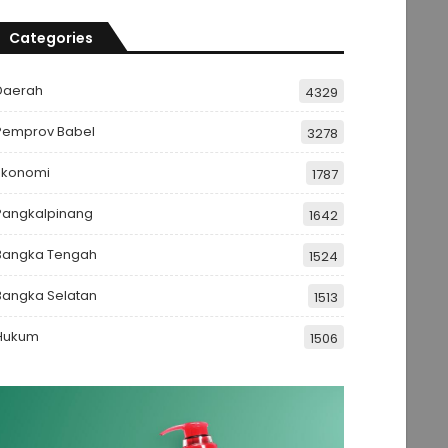
Categories
Daerah
4329
Pemprov Babel
3278
Ekonomi
1787
Pangkalpinang
1642
Bangka Tengah
1524
Bangka Selatan
1513
Hukum
1506