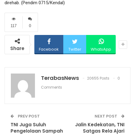
direhab. (Pendim 0715/Kendal)
117
0
Share
Facebook
Twitter
WhatsApp
TerabasNews
20655 Posts
0
Comments
PREV POST
NEXT POST
TNI Juga Suluh
Jalin Kedekatan, TNI
Pengelolaan Sampah
Satgas Rela Ajari