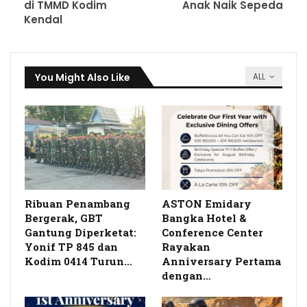
di TMMD Kodim
Anak Naik Sepeda
Kendal
You Might Also Like
ALL
Ribuan Penambang
ASTON Emidary
Bergerak, GBT
Bangka Hotel &
Gantung Diperketat:
Conference Center
Yonif TP 845 dan
Rayakan
Kodim 0414 Turun…
Anniversary Pertama
dengan…