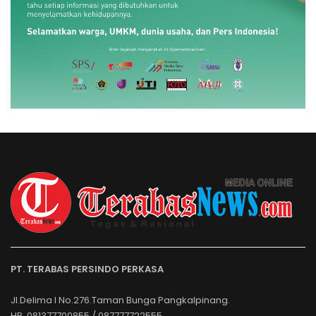
PT. TERABAS PERSINDO PERKASA
Jl.Delima I No.276.Taman Bunga Pangkalpinang.
HP. 081377700855 / 087777722555