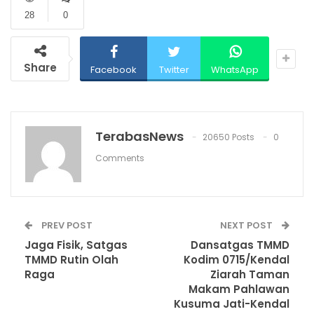
28
0
Share
Facebook
Twitter
WhatsApp
TerabasNews
20650 Posts
0
Comments
PREV POST
NEXT POST
Jaga Fisik, Satgas
Dansatgas TMMD
TMMD Rutin Olah
Kodim 0715/Kendal
Raga
Ziarah Taman
Makam Pahlawan
Kusuma Jati-Kendal