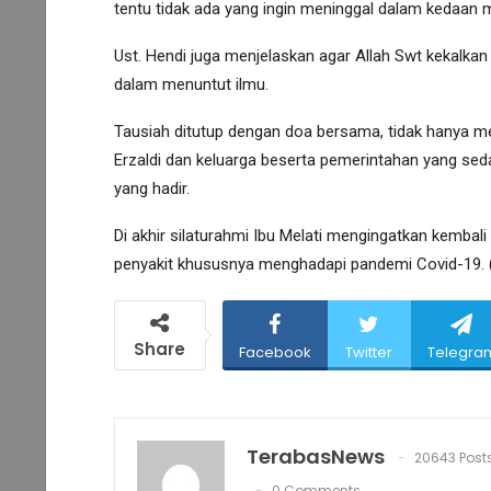
tentu tidak ada yang ingin meninggal dalam kedaan mu
Ust. Hendi juga menjelaskan agar Allah Swt kekalka
dalam menuntut ilmu.
Tausiah ditutup dengan doa bersama, tidak hanya me
Erzaldi dan keluarga beserta pemerintahan yang se
yang hadir.
Di akhir silaturahmi Ibu Melati mengingatkan kembali
penyakit khususnya menghadapi pandemi Covid-19. 
Share
Facebook
Twitter
Telegra
TerabasNews
20643 Post
0 Comments