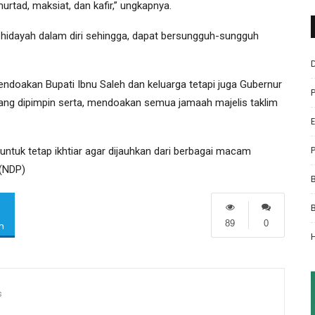
rtad, maksiat, dan kafir,” ungkapnya.
n hidayah dalam diri sehingga, dapat bersungguh-sungguh
ndoakan Bupati Ibnu Saleh dan keluarga tetapi juga Gubernur
dang dipimpin serta, mendoakan semua jamaah majelis taklim
 untuk tetap ikhtiar agar dijauhkan dari berbagai macam
(NDP)
89
0
m
s