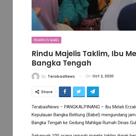
PEMPROV BABEL
Rindu Majelis Taklim, Ibu 
Bangka Tengah
On
Oct 2, 2020
By
TerabasNews
Share
TerabasNews – PANGKALPINANG – Ibu Melati Erzaldi
Kepulauan Bangka Belitung (Babel) mengundang jam
Bangka Tengah ke Gedung Mahligai Rumah Dinas Gub
Sebanyak 100 orang jamaah majelis taklim diajak ber