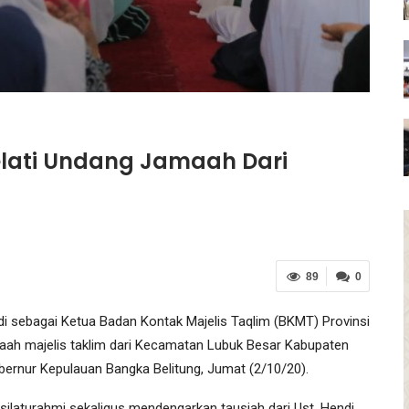
Melati Undang Jamaah Dari
89
0
 sebagai Ketua Badan Kontak Majelis Taqlim (BKMT) Provinsi
aah majelis taklim dari Kecamatan Lubuk Besar Kabupaten
ernur Kepulauan Bangka Belitung, Jumat (2/10/20).
silaturahmi sekaligus mendengarkan tausiah dari Ust. Hendi