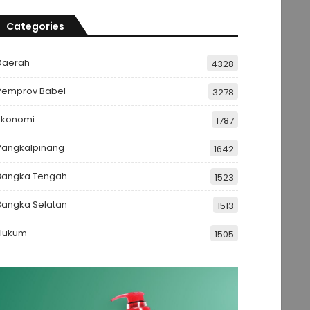
Categories
Daerah
4328
Pemprov Babel
3278
Ekonomi
1787
Pangkalpinang
1642
Bangka Tengah
1523
Bangka Selatan
1513
Hukum
1505