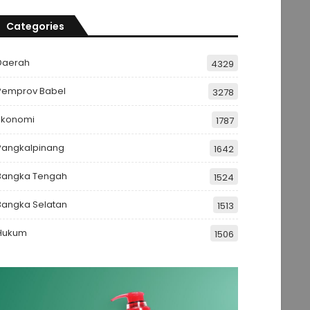
Categories
Daerah
4329
Pemprov Babel
3278
Ekonomi
1787
Pangkalpinang
1642
Bangka Tengah
1524
Bangka Selatan
1513
Hukum
1506