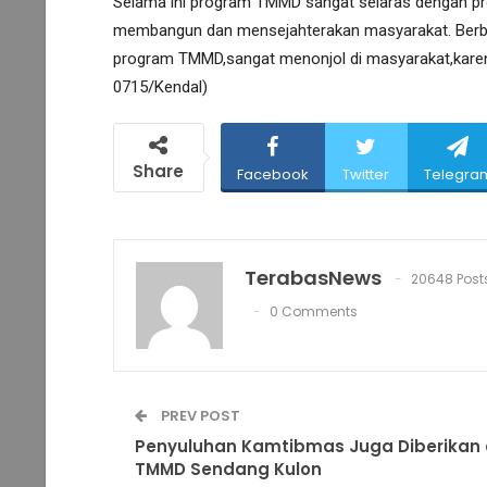
Selama ini program TMMD sangat selaras dengan pr
membangun dan mensejahterakan masyarakat. Berba
program TMMD,sangat menonjol di masyarakat,kare
0715/Kendal)
Share
Facebook
Twitter
Telegra
TerabasNews
20648 Post
0 Comments
PREV POST
Penyuluhan Kamtibmas Juga Diberikan 
TMMD Sendang Kulon