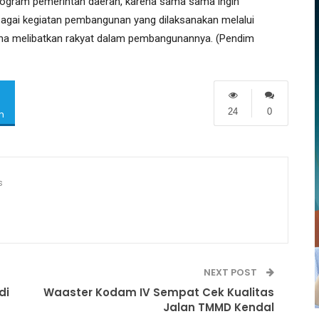
ogram pemerintah daerah, karena sama sama ingin
gai kegiatan pembangunan yang dilaksanakan melalui
na melibatkan rakyat dalam pembangunannya. (Pendim
24
0
m
s
NEXT POST
di
Waaster Kodam IV Sempat Cek Kualitas
Jalan TMMD Kendal