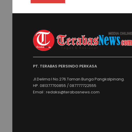
PT. TERABAS PERSINDO PERKASA
Jl.Delima I No.276.Taman Bunga Pangkalpinang.
HP. 081377700855 / 087777722555
Email : redaksi@terabasnews.com