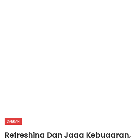
DAERAH
Refreshing Dan Jaga Kebugaran,