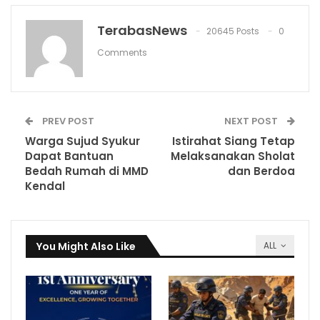
TerabasNews
20645 Posts
0
Comments
PREV POST
NEXT POST
Warga Sujud Syukur
Istirahat Siang Tetap
Dapat Bantuan
Melaksanakan Sholat
Bedah Rumah di MMD
dan Berdoa
Kendal
You Might Also Like
ALL