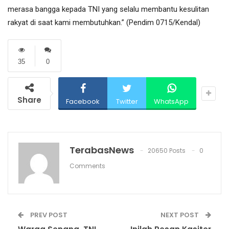
merasa bangga kepada TNI yang selalu membantu kesulitan
rakyat di saat kami membutuhkan.” (Pendim 0715/Kendal)
35
0
Share
Facebook
Twitter
WhatsApp
TerabasNews
20650 Posts
0
Comments
PREV POST
NEXT POST