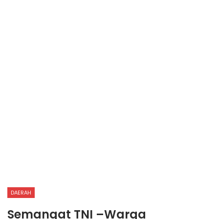
DAERAH
Semangat TNI –Warga