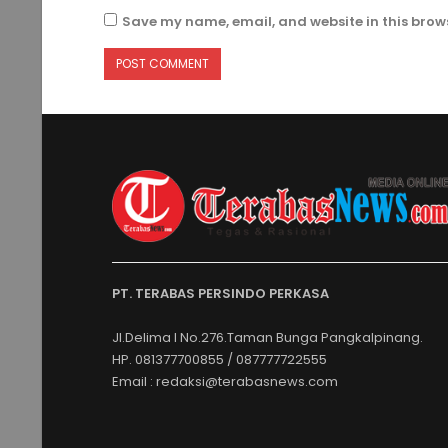
Save my name, email, and website in this brows
PT. TERABAS PERSINDO PERKASA
Jl.Delima I No.276.Taman Bunga Pangkalpinang.
HP. 081377700855 / 087777722555
Email : redaksi@terabasnews.com