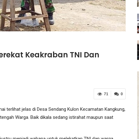
erekat Keakraban TNI Dan
71
0
i terlihat jelas di Desa Sendang Kulon Kecamatan Kangkung,
tengah Warga. Baik dikala sedang istirahat maupun saat
, justru menjadi wahana untuk melekatkan TNI dan warga.