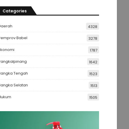
Categories
Daerah
4328
Pemprov Babel
3278
Ekonomi
1787
Pangkalpinang
1642
Bangka Tengah
1523
Bangka Selatan
1513
Hukum
1505