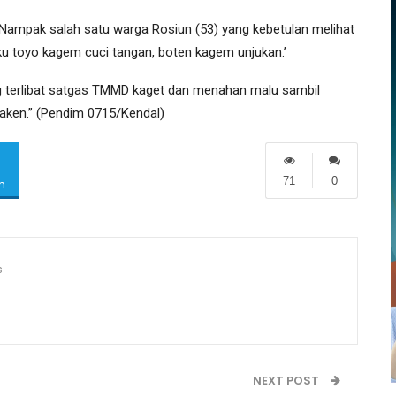
ampak salah satu warga Rosiun (53) yang kebetulan melihat
iku toyo kagem cuci tangan, boten kagem unjukan.’
 terlibat satgas TMMD kaget dan menahan malu sambil
aken.” (Pendim 0715/Kendal)
71
0
m
s
NEXT POST