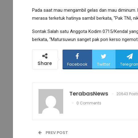
Pada saat mau mengambil gelas dan mau diminum. N
merasa terketuk hatinya sambil berkata, “Pak TNI, n
Sontak Salah satu Anggota Kodim 0715/Kendal yang
berkata, “Matursuwun sanget pak pon kerso ngemot
Share
Facebook
Twitter
Telegra
TerabasNews
20643 Post
0 Comments
PREV POST