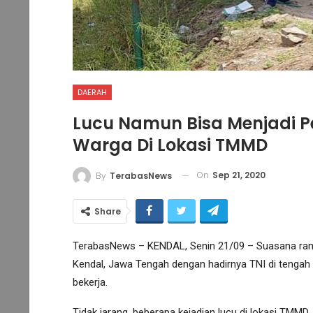
DAERAH
Lucu Namun Bisa Menjadi P
Warga Di Lokasi TMMD
On
Sep 21, 2020
By
TerabasNews
Share
TerabasNews – KENDAL, Senin 21/09 – Suasana rama
Kendal, Jawa Tengah dengan hadirnya TNI di tengah 
bekerja.
Tidak jarang, beberapa kejadian lucu di lokasi TMMD