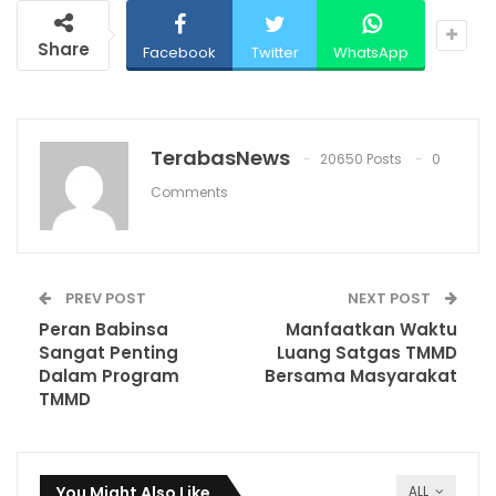
Share
Facebook
Twitter
WhatsApp
TerabasNews
20650 Posts
0
Comments
PREV POST
NEXT POST
Peran Babinsa
Manfaatkan Waktu
Sangat Penting
Luang Satgas TMMD
Dalam Program
Bersama Masyarakat
TMMD
You Might Also Like
ALL