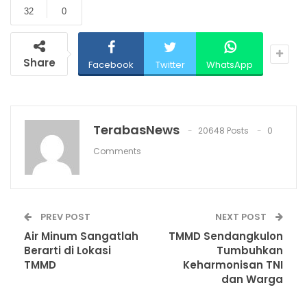
32
0
Share
Facebook
Twitter
WhatsApp
TerabasNews
20648 Posts
0
Comments
PREV POST
NEXT POST
Air Minum Sangatlah
TMMD Sendangkulon
Berarti di Lokasi
Tumbuhkan
TMMD
Keharmonisan TNI
dan Warga