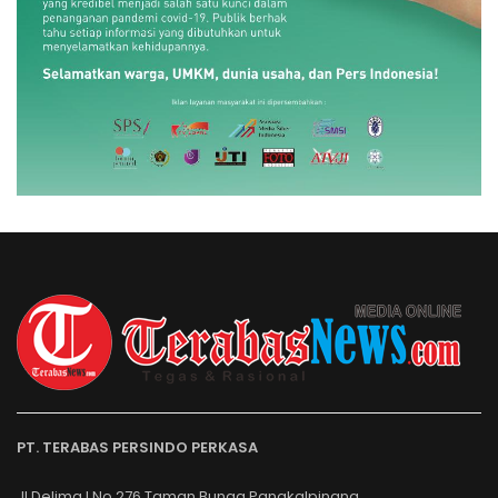
PT. TERABAS PERSINDO PERKASA
Jl.Delima I No.276.Taman Bunga Pangkalpinang.