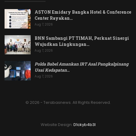
ASTON Emidary Bangka Hotel & Conference
Center Rayakan…
Aug 7, 2026
BNN Sambangi PT TIMAH, Perkuat Sinergi
Wujudkan Lingkungan…
Aug 7, 2026
Polda Babel Amankan IRT Asal Pangkalpinang
Usai Kedapatan
…
Aug 7, 2026
© 2026 - Terabasnews. All Rights Reserved.
Website Design:
D1ckyb4b3l