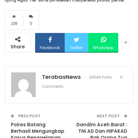
109
0
Share
Facebook
Twitter
WhatsApp
TerabasNews
20646 Posts
0
Comments
PREV POST
NEXT POST
Polres Batang
Dandim Aceh Barat :
Berhasil Mengungkap
TNI AD Dan HIPAKAD
Kasus Penggelapan
Bak Orang Tua