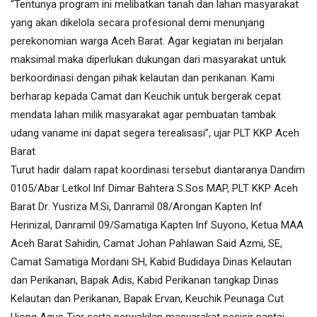
“Tentunya program ini melibatkan tanah dan lahan masyarakat
yang akan dikelola secara profesional demi menunjang
perekonomian warga Aceh Barat. Agar kegiatan ini berjalan
maksimal maka diperlukan dukungan dari masyarakat untuk
berkoordinasi dengan pihak kelautan dan perikanan. Kami
berharap kepada Camat dan Keuchik untuk bergerak cepat
mendata lahan milik masyarakat agar pembuatan tambak
udang vaname ini dapat segera terealisasi”, ujar PLT KKP Aceh
Barat
Turut hadir dalam rapat koordinasi tersebut diantaranya Dandim
0105/Abar Letkol lnf Dimar Bahtera S.Sos MAP, PLT KKP Aceh
Barat Dr. Yusriza M.Si, Danramil 08/Arongan Kapten lnf
Herinizal, Danramil 09/Samatiga Kapten lnf Suyono, Ketua MAA
Aceh Barat Sahidin, Camat Johan Pahlawan Said Azmi, SE,
Camat Samatiga Mordani SH, Kabid Budidaya Dinas Kelautan
dan Perikanan, Bapak Adis, Kabid Perikanan tangkap Dinas
Kelautan dan Perikanan, Bapak Ervan, Keuchik Peunaga Cut
Ujong Agus Tiar serta perwakilan masyarakat pesisir pantai.