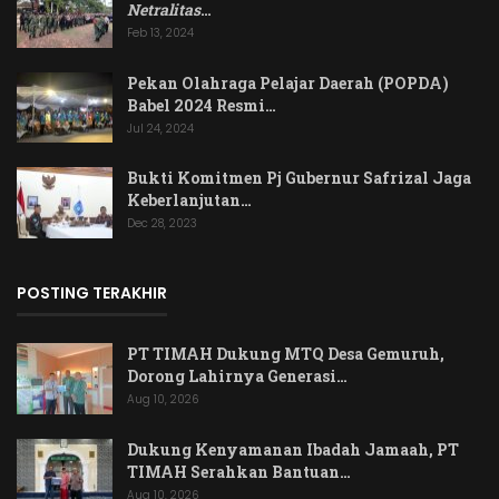
Netralitas
…
Feb 13, 2024
Pekan Olahraga Pelajar Daerah (POPDA)
Babel 2024 Resmi…
Jul 24, 2024
Bukti Komitmen Pj Gubernur Safrizal Jaga
Keberlanjutan…
Dec 28, 2023
POSTING TERAKHIR
PT TIMAH Dukung MTQ Desa Gemuruh,
Dorong Lahirnya Generasi…
Aug 10, 2026
Dukung Kenyamanan Ibadah Jamaah, PT
TIMAH Serahkan Bantuan…
Aug 10, 2026