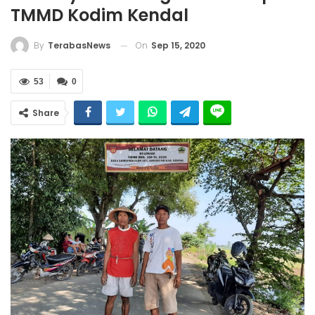
TMMD Kodim Kendal
On
Sep 15, 2020
By
TerabasNews
53
0
Share