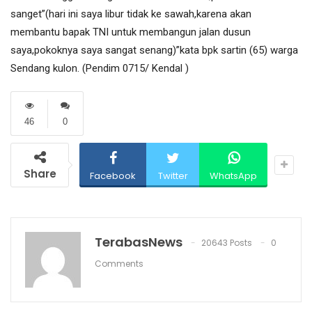
sanget”(hari ini saya libur tidak ke sawah,karena akan
membantu bapak TNI untuk membangun jalan dusun
saya,pokoknya saya sangat senang)”kata bpk sartin (65) warga
Sendang kulon. (Pendim 0715/ Kendal )
46
0
Share
Facebook
Twitter
WhatsApp
TerabasNews
20643 Posts
0
Comments