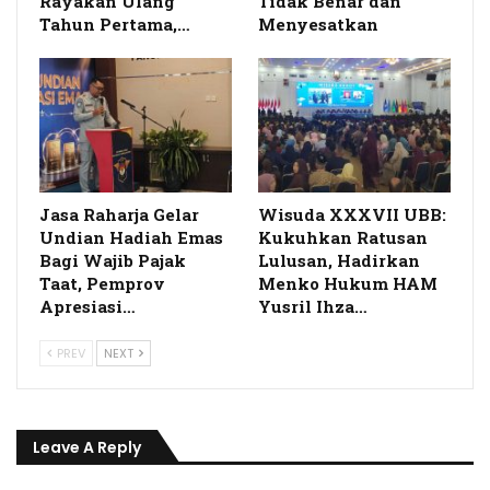
Rayakan Ulang
Tidak Benar dan
Tahun Pertama,…
Menyesatkan
Jasa Raharja Gelar
Wisuda XXXVII UBB:
Undian Hadiah Emas
Kukuhkan Ratusan
Bagi Wajib Pajak
Lulusan, Hadirkan
Taat, Pemprov
Menko Hukum HAM
Apresiasi…
Yusril Ihza…
PREV
NEXT
Leave A Reply