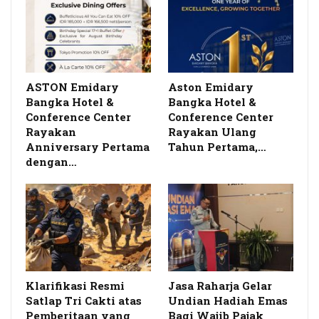
ASTON Emidary
Aston Emidary
Bangka Hotel &
Bangka Hotel &
Conference Center
Conference Center
Rayakan
Rayakan Ulang
Anniversary Pertama
Tahun Pertama,…
dengan…
Klarifikasi Resmi
Jasa Raharja Gelar
Satlap Tri Cakti atas
Undian Hadiah Emas
Pemberitaan yang
Bagi Wajib Pajak