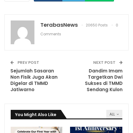
TerabasNews
20650 Posts
0
Comments
PREV POST
NEXT POST
Sejumlah Sasaran
Dandim Imam
Non Fisik Juga Akan
Targetkan Dwi
Digelar di TMMD
Sukses di TMMD
Jatiwarno
Sendang Kulon
You Might Also Like
ALL