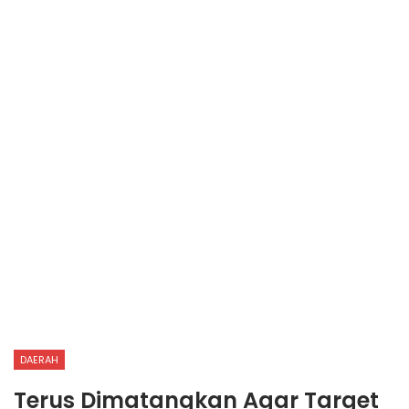
DAERAH
Terus Dimatangkan Agar Target