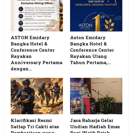
ASTON Emidary
Aston Emidary
Bangka Hotel &
Bangka Hotel &
Conference Center
Conference Center
Rayakan
Rayakan Ulang
Anniversary Pertama
Tahun Pertama,…
dengan…
Klarifikasi Resmi
Jasa Raharja Gelar
Satlap Tri Cakti atas
Undian Hadiah Emas
Pemberitaan yang
Bagi Wajib Pajak