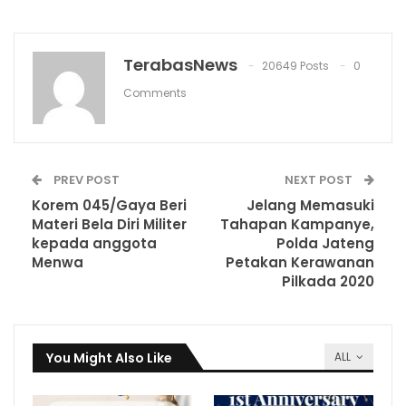
TerabasNews
20649 Posts
0
Comments
PREV POST
NEXT POST
Korem 045/Gaya Beri
Jelang Memasuki
Materi Bela Diri Militer
Tahapan Kampanye,
kepada anggota
Polda Jateng
Menwa
Petakan Kerawanan
Pilkada 2020
You Might Also Like
ALL