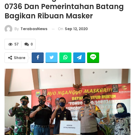
0736 Dan Pemerintahan Batang
Bagikan Ribuan Masker
On
Sep 12, 2020
By
TerabasNews
57
0
Share