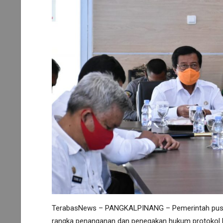
TerabasNews – PANGKALPINANG – Pemerintah pusat 
rangka penanganan dan penegakan hukum protokol k