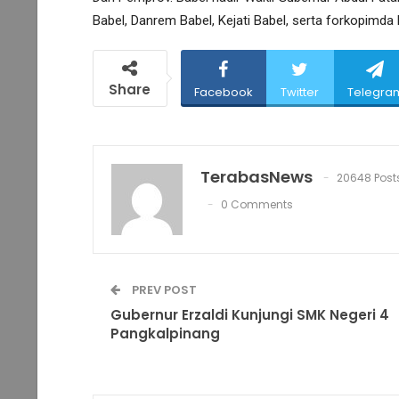
Babel, Danrem Babel, Kejati Babel, serta forkopimda l
Share
Facebook
Twitter
Telegra
TerabasNews
20648 Post
0 Comments
PREV POST
Gubernur Erzaldi Kunjungi SMK Negeri 4
Pangkalpinang