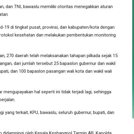
an, dan TNI, bawaslu memiliki otoritas menegakkan aturan
atan
-19 di tingkat pusat, provinsi, dan kabupaten/kota dengan
rotokol kesehatan dan melakukan pembentukan monitoring
an, 270 daerah telah melaksanakan tahapan pilkada sejak 15
ngan, dari jumlah tersebut 25 bapaslon gubernur dan wakil
pati, dan 100 bapaslon pasangan wali kota dan wakil wali
r mengupayakan hal seperti ini tidak terjadi lagi, sehingga
erjalan.
ggi yang terkait, KPU, bawaslu, seluruh gubernur, bupati, dan
ah didampingi oleh Kepala Kesbangpol Tarmin AB, Kapolda