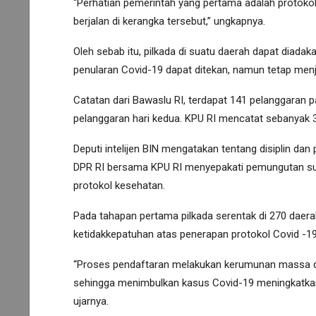
“Perhatian pemerintah yang pertama adalah protokol 
berjalan di kerangka tersebut,” ungkapnya.
Oleh sebab itu, pilkada di suatu daerah dapat diada
penularan Covid-19 dapat ditekan, namun tetap menjag
Catatan dari Bawaslu RI, terdapat 141 pelanggaran 
pelanggaran hari kedua. KPU RI mencatat sebanyak 3
Deputi intelijen BIN mengatakan tentang disiplin d
DPR RI bersama KPU RI menyepakati pemungutan sua
protokol kesehatan.
Pada tahapan pertama pilkada serentak di 270 dae
ketidakkepatuhan atas penerapan protokol Covid -19
“Proses pendaftaran melakukan kerumunan massa da
sehingga menimbulkan kasus Covid-19 meningkatkan
ujarnya.