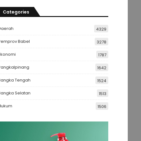
Categories
Daerah
4329
Pemprov Babel
3278
Ekonomi
1787
Pangkalpinang
1642
Bangka Tengah
1524
Bangka Selatan
1513
Hukum
1506