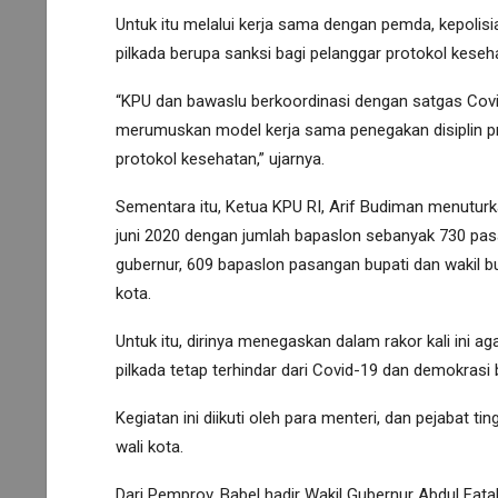
Untuk itu melalui kerja sama dengan pemda, kepolisi
pilkada berupa sanksi bagi pelanggar protokol keseh
“KPU dan bawaslu berkoordinasi dengan satgas Covid
merumuskan model kerja sama penegakan disiplin p
protokol kesehatan,” ujarnya.
Sementara itu, Ketua KPU RI, Arif Budiman menuturk
juni 2020 dengan jumlah bapaslon sebanyak 730 pasa
gubernur, 609 bapaslon pasangan bupati dan wakil bu
kota.
Untuk itu, dirinya menegaskan dalam rakor kali ini aga
pilkada tetap terhindar dari Covid-19 dan demokrasi b
Kegiatan ini diikuti oleh para menteri, dan pejabat tin
wali kota.
Dari Pemprov. Babel hadir Wakil Gubernur Abdul Fat