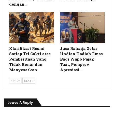
dengan…
Klarifikasi Resmi
Jasa Raharja Gelar
Satlap Tri Cakti atas
Undian Hadiah Emas
Pemberitaan yang
Bagi Wajib Pajak
Tidak Benar dan
Taat, Pemprov
Menyesatkan
Apresiasi…
PREV
NEXT
Leave A Reply