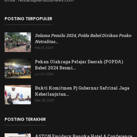
Email : redaksi@terabasnews.com
POSTING TERPOPULER
Selama Pemilu 2024, Polda Babel Dirikan Posko
Netralitas
…
Feb 13, 2024
Pekan Olahraga Pelajar Daerah (POPDA)
Babel 2024 Resmi…
Jul 24, 2024
Bukti Komitmen Pj Gubernur Safrizal Jaga
Keberlanjutan…
Dec 28, 2023
POSTING TERAKHIR
ASTON Emidary Bangka Hotel & Conference