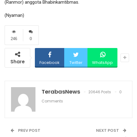
(Ranmor) anggota Bhabinkamtibmas.
(Nyaman)
246
0
Share
Facebook
Twitter
WhatsApp
TerabasNews
20646 Posts
0
Comments
PREV POST
NEXT POST