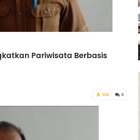
katkan Pariwisata Berbasis
542
0