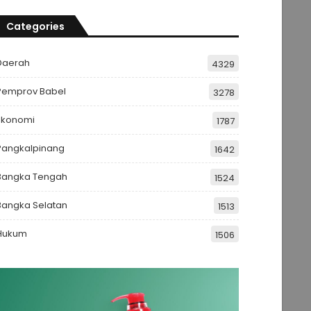
Categories
Daerah
4329
Pemprov Babel
3278
Ekonomi
1787
Pangkalpinang
1642
Bangka Tengah
1524
Bangka Selatan
1513
Hukum
1506