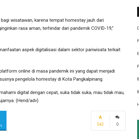
bagi wisatawan, karena tempat homestay jauh dari
nginkan rasa aman, terhindar dari pandemik COVID-19,”
emanfaatan aspek digitalisasi dalam sektor pariwisata terkait
atform online di masa pandemik ini yang dapat menjadi
susnya pengelola homestay di Kota Pangkalpinang.
ahami digital dengan cepat, suka tidak suka, mau tidak mau,
 ujarnya. (Hend/adv)
542
0
m