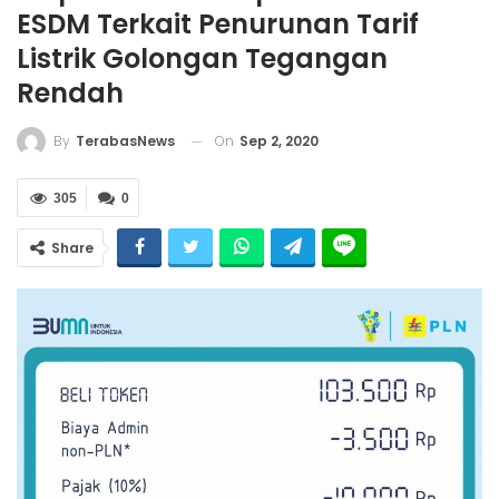
ESDM Terkait Penurunan Tarif
Listrik Golongan Tegangan
Rendah
On
Sep 2, 2020
By
TerabasNews
305
0
Share