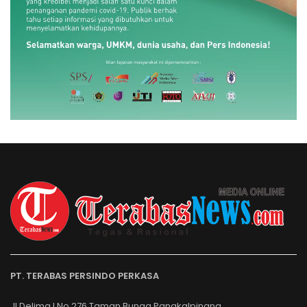
PT. TERABAS PERSINDO PERKASA
Jl.Delima I No.276.Taman Bunga Pangkalpinang.