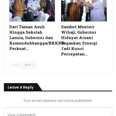
Dari Taman Asuh
Sambut Menteri
Hingga Sekolah
Wihaji, Gubernur
Lansia, Gubernur dan
Hidayat Arsani
Kemendukbangga/BKKBN
Tegaskan Sinergi
Perkuat…
Jadi Kunci
Percepatan…
PREV
NEXT
Leave A Reply
Your email address will not be published.