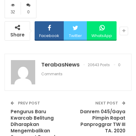
32
0
Share
Facebook
Twitter
WhatsApp
TerabasNews
20643 Posts
0
Comments
PREV POST
NEXT POST
Pengurus Baru
Danrem 045/Gaya
Kwarcab Belitung
Pimpin Rapat
Diharapkan
Panproggrar TW III
Mengembalikan
TA. 2020