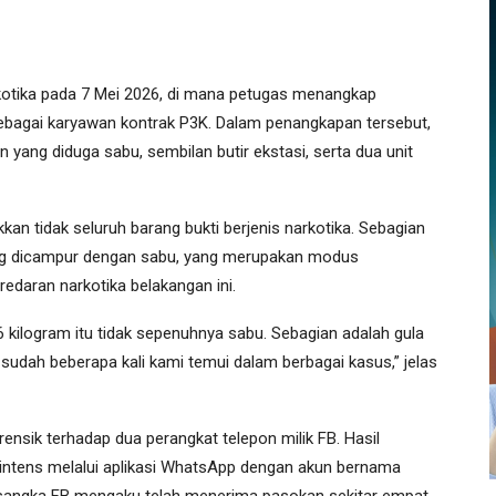
kotika pada 7 Mei 2026, di mana petugas menangkap
 sebagai karyawan kontrak P3K. Dalam penangkapan tersebut,
n yang diduga sabu, sembilan butir ekstasi, serta dua unit
an tidak seluruh barang bukti berjenis narkotika. Sebagian
yang dicampur dengan sabu, yang merupakan modus
daran narkotika belakangan ini.
,6 kilogram itu tidak sepenuhnya sabu. Sebagian adalah gula
 sudah beberapa kali kami temui dalam berbagai kasus,” jelas
ensik terhadap dua perangkat telepon milik FB. Hasil
intens melalui aplikasi WhatsApp dengan akun bernama
ersangka FB mengaku telah menerima pasokan sekitar empat