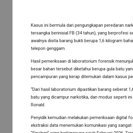
Kasus ini bermula dari pengungkapan peredaran nar
tersangka berinisial FB (34 tahun), yang berprofesi
awalnya disita barang bukti berupa 1,6 kilogram baha
telepon genggam.
Hasil pemeriksaan di laboratorium forensik menunjukk
besar bahan tersebut diketahui berupa gula batu 
pencampuran yang kerap ditemukan dalam kasus pere
“Dari hasil laboratorium dipastikan barang seberat 1
batu yang dicampur narkotika, dan modus seperti ini
Ronald.
Penyidik kemudian melakukan pemeriksaan digital for
ekstraksi data menemukan komunikasi yang sangat 
“Sinchan” yang berlangsung sejak Februari 2026. T