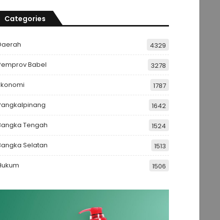
Categories
Daerah
4329
Pemprov Babel
3278
Ekonomi
1787
Pangkalpinang
1642
Bangka Tengah
1524
Bangka Selatan
1513
Hukum
1506