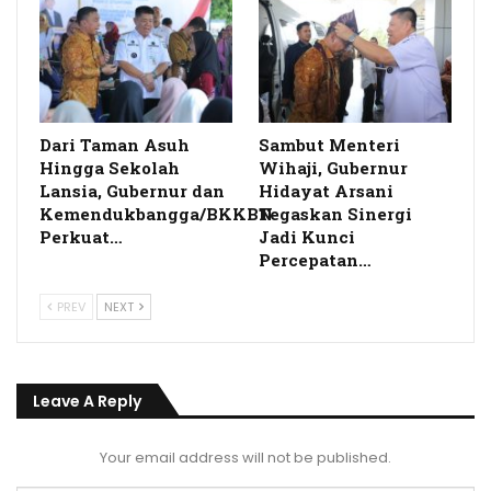
Dari Taman Asuh
Sambut Menteri
Hingga Sekolah
Wihaji, Gubernur
Lansia, Gubernur dan
Hidayat Arsani
Kemendukbangga/BKKBN
Tegaskan Sinergi
Perkuat…
Jadi Kunci
Percepatan…
PREV
NEXT
Leave A Reply
Your email address will not be published.