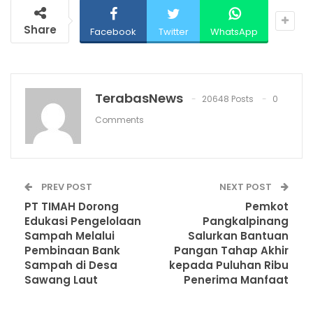
Share
Facebook
Twitter
WhatsApp
TerabasNews
20648 Posts
0
Comments
PREV POST
NEXT POST
PT TIMAH Dorong
Pemkot
Edukasi Pengelolaan
Pangkalpinang
Sampah Melalui
Salurkan Bantuan
Pembinaan Bank
Pangan Tahap Akhir
Sampah di Desa
kepada Puluhan Ribu
Sawang Laut
Penerima Manfaat