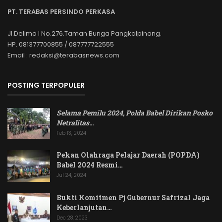
PT. TERABAS PERSINDO PERKASA
Jl.Delima I No.276.Taman Bunga Pangkalpinang.
HP. 081377700855 / 087777722555
Email : redaksi@terabasnews.com
POSTING TERPOPULER
Selama Pemilu 2024, Polda Babel Dirikan Posko
Netralitas
…
Feb 13, 2024
Pekan Olahraga Pelajar Daerah (POPDA)
Babel 2024 Resmi…
Jul 24, 2024
Bukti Komitmen Pj Gubernur Safrizal Jaga
Keberlanjutan…
Dec 28, 2023