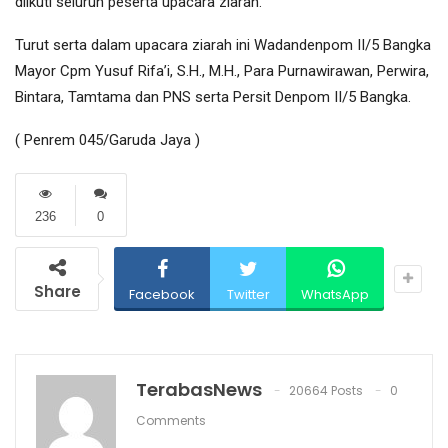
diikuti seluruh peserta upacara ziarah.
Turut serta dalam upacara ziarah ini Wadandenpom II/5 Bangka
Mayor Cpm Yusuf Rifa’i, S.H., M.H., Para Purnawirawan, Perwira,
Bintara, Tamtama dan PNS serta Persit Denpom II/5 Bangka.
( Penrem 045/Garuda Jaya )
236
0
Share
Facebook
Twitter
WhatsApp
TerabasNews
20664 Posts
0
Comments