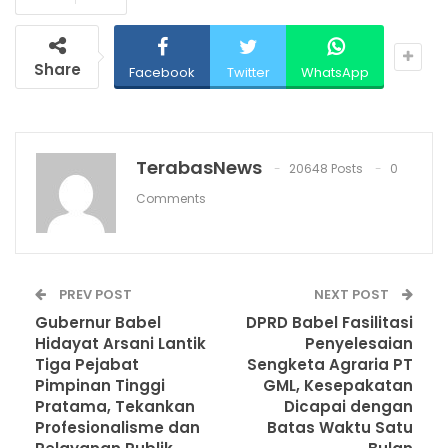
Share
Facebook
Twitter
WhatsApp
TerabasNews
20648 Posts
0
Comments
PREV POST
NEXT POST
Gubernur Babel
DPRD Babel Fasilitasi
Hidayat Arsani Lantik
Penyelesaian
Tiga Pejabat
Sengketa Agraria PT
Pimpinan Tinggi
GML, Kesepakatan
Pratama, Tekankan
Dicapai dengan
Profesionalisme dan
Batas Waktu Satu