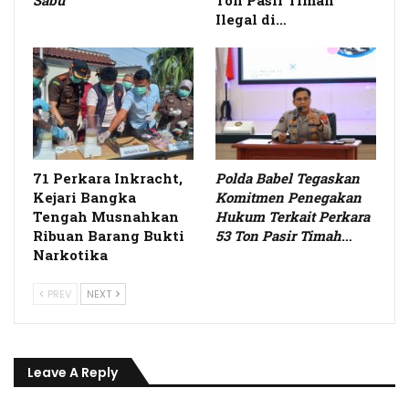
Sabu
Ton Pasir Timah
Ilegal di…
71 Perkara Inkracht,
Polda Babel Tegaskan
Kejari Bangka
Komitmen Penegakan
Tengah Musnahkan
Hukum Terkait Perkara
Ribuan Barang Bukti
53 Ton Pasir Timah
…
Narkotika
PREV
NEXT
Leave A Reply