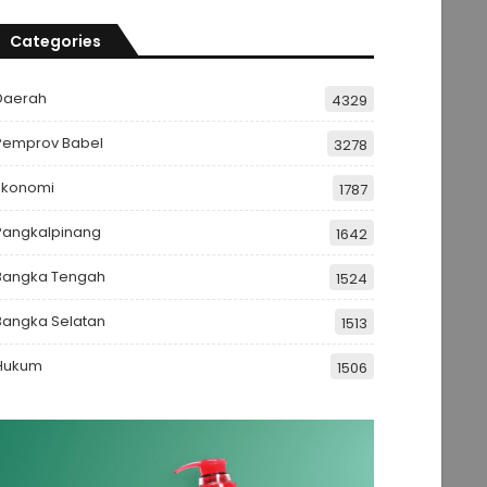
Categories
Daerah
4329
Pemprov Babel
3278
Ekonomi
1787
Pangkalpinang
1642
Bangka Tengah
1524
Bangka Selatan
1513
Hukum
1506