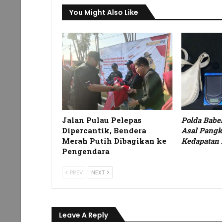
You Might Also Like
Jalan Pulau Pelepas
Polda Bab
Dipercantik, Bendera
Asal Pangk
Merah Putih Dibagikan ke
Kedapatan 
Pengendara
PREV
NEXT
Leave A Reply