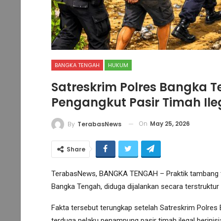
BANGKA TENGAH
HUKUM
Satreskrim Polres Bangka 
Pengangkut Pasir Timah Ile
On
May 25, 2026
By
TerabasNews
Share
TerabasNews, BANGKA TENGAH – Praktik tambang tim
Bangka Tengah, diduga dijalankan secara terstruktu
Fakta tersebut terungkap setelah Satreskrim Polre
terduga pelaku penampung pasir timah ilegal berinis